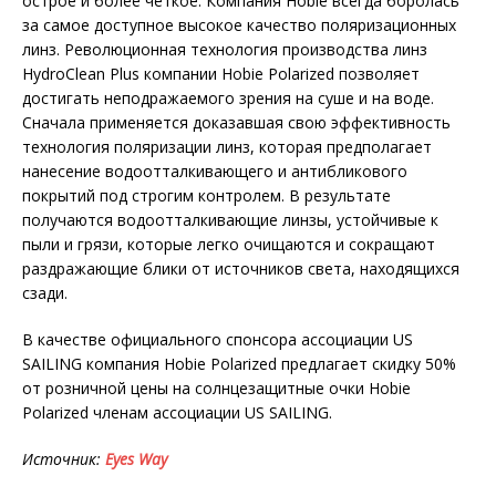
острое и более четкое. Компания Hobie всегда боролась
за самое доступное высокое качество поляризационных
линз. Революционная технология производства линз
HydroClean Plus компании Hobie Polarized позволяет
достигать неподражаемого зрения на суше и на воде.
Сначала применяется доказавшая свою эффективность
технология поляризации линз, которая предполагает
нанесение водоотталкивающего и антибликового
покрытий под строгим контролем. В результате
получаются водоотталкивающие линзы, устойчивые к
пыли и грязи, которые легко очищаются и сокращают
раздражающие блики от источников света, находящихся
сзади.
В качестве официального спонсора ассоциации US
SAILING компания Hobie Polarized предлагает скидку 50%
от розничной цены на солнцезащитные очки Hobie
Polarized членам ассоциации US SAILING.
Источник
:
Eyes
Way