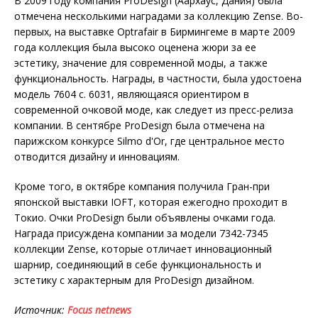
В 2009 году компания ProDesign (Аархаус, Дания) была
отмечена несколькими наградами за коллекцию Zense. Во-
первых, на выставке Optrafair в Бирмингеме в марте 2009
года коллекция была высоко оценена жюри за ее
эстетику, значение для современной моды, а также
функциональность. Награды, в частности, была удостоена
модель 7604 c. 6031, являющаяся ориентиром в
современной очковой моде, как следует из пресс-релиза
компании. В сентябре ProDesign была отмечена на
парижском конкурсе Silmo d'Or, где центральное место
отводится дизайну и инновациям.
Кроме того, в октябре компания получила Гран-при
японской выставки IOFT, которая ежегодно проходит в
Токио. Очки ProDesign были объявлены очками года.
Награда присуждена компании за модели 7342-7345
коллекции Zense, которые отличает инновационный
шарнир, соединяющий в себе функциональность и
эстетику с характерным для ProDesign дизайном.
Источник:
Focus
netnews