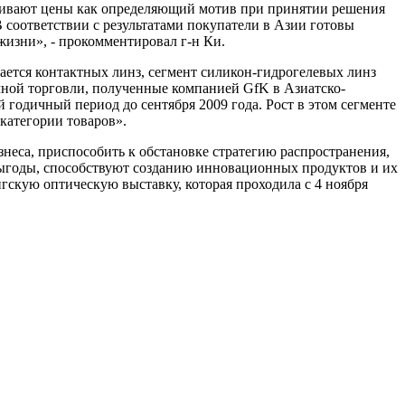
атривают цены как определяющий мотив при принятии решения
 соответствии с результатами покупатели в Азии готовы
жизни», - прокомментировал г-н Ки.
ается контактных линз, сегмент силикон-гидрогелевых линз
чной торговли, полученные компанией GfK в Азиатско-
 годичный период до сентября 2009 года. Рост в этом сегменте
категории товаров».
неса, приспособить к обстановке стратегию распространения,
выгоды, способствуют созданию инновационных продуктов и их
гскую оптическую выставку, которая проходила c 4 ноября