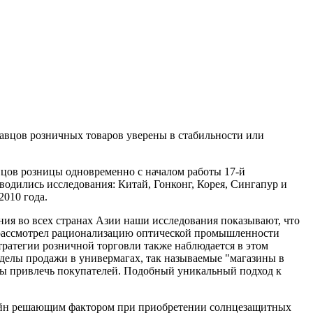
давцов розничных товаров уверены в стабильности или
вцов розницы одновременно с началом работы 17-й
водились исследования: Китай, Гонконг, Корея, Сингапур и
010 года.
ния во всех странах Азии наши исследования показывают, что
е рассмотрел рационализацию оптической промышленности
ратегии розничной торговли также наблюдается в этом
тделы продажи в универмагах, так называемые "магазины в
обы привлечь покупателей. Подобный уникальный подход к
зайн решающим фактором при приобретении солнцезащитных