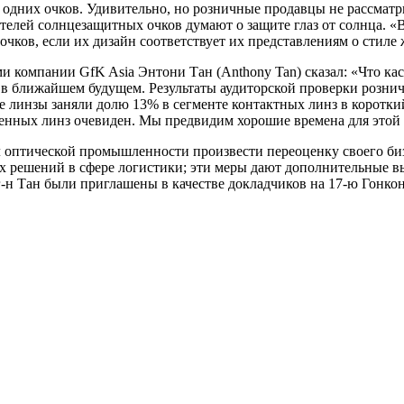
ку одних очков. Удивительно, но розничные продавцы не рассм
елей солнцезащитных очков думают о защите глаз от солнца. «В
чков, если их дизайн соответствует их представлениям о стиле 
 компании GfK Asia Энтони Тан (Anthony Tan) сказал: «Что кас
 в ближайшем будущем. Результаты аудиторской проверки розни
 линзы заняли долю 13% в сегменте контактных линз в короткий
енных линз очевиден. Мы предвидим хорошие времена для этой 
 оптической промышленности произвести переоценку своего биз
х решений в сфере логистики; эти меры дают дополнительные 
-н Тан были приглашены в качестве докладчиков на 17-ю Гонкон