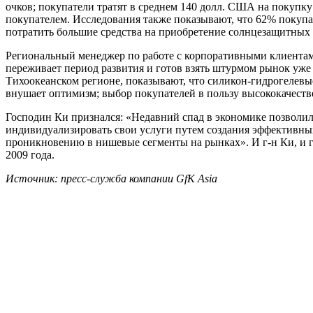
очков; покупатели тратят в среднем 140 долл. США на покуп
покупателем. Исследования также показывают, что 62% покупат
потратить большие средства на приобретение солнцезащитных о
Региональный менеджер по работе с корпоративными клиентами
переживает период развития и готов взять штурмом рынок уже
Тихоокеанском регионе, показывают, что силикон-гидрогелевые
внушает оптимизм; выбор покупателей в пользу высококачеств
Господин Ки признался: «Недавний спад в экономике позволил
индивидуализировать свои услуги путем создания эффективны
проникновению в нишевые сегменты на рынках». И г-н Ки, и г
2009 года.
Источник: пресс-служба компании
GfK
Asia