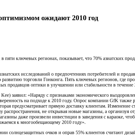
оптимизмом ожидают 2010 год
в пяти ключевых регионах, показывает, что 70% азиатских про
азиатских исследований о предпочтениях потребителей и прода
 развитию торговли Гонконга. Пять ключевых регионов, где про
ых продавцов оптики в улучшении или стабильности в течение 2
 Kee) заявил: «Наряду с признаками экономического выздоровле
веренность на подходе к 2010 году. Опрос компании GfK такж
орая предусматривает прямую доставку клиентам. Изменение ст
у распространения, не открывая новые магазины, а организуя о
магазины даже произвели инвестиции в заведения с караоке, чт
лижаемся к многообещающему 2010 году».
шении солнцезащитных очков и оправ 55% клиентов считают ди