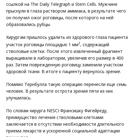
ссылкой на The Daily Telegraph и Stem Cells. Мужчине
прыснули в глаза раствором аммиака, в результате чего
он получил ожог роговицы, после которого на ней
образовались рубцы.
Хирургам пришлось удалить из здорового глаза пациента
2
участок роговицы площадью 1 мм
, содержащий
стволовые клетки. После этого извлеченный фрагмент
выращивали в лаборатории, увеличив его размер в 400
раз. Затем поврежденную роговицу заменили участком
здоровой ткани. В итоге к пациенту вернулось зрение.
Помимо Тернбулла такую операцию перенесли еще семь
человек. В результате острота зрения пяти из них
улучшилась.
По словам хирурга NESCI Франсишку Фигейреду,
преимущество лечения стволовыми клетками
заключается в отсутствии необходимости длительного
приема лекарств и ускоренной социальной адаптации