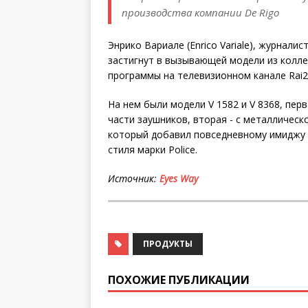
производства компании De Rigo
Энрико Вариале (Enrico Variale), журнали
застигнут в вызывающей модели из коллек
программы на телевизионном канале Rai2
На нем были модели V 1582 и V 8368, пер
части заушников, вторая - с металлическ
который добавил повседневному имиджу
стиля марки Police.
Источник
:
Eyes
Way
ПРОДУКТЫ
ПОХОЖИЕ ПУБЛИКАЦИИ