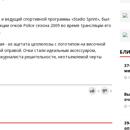
ст и ведущий спортивной программы «Stadio Sprint», был
ции очков Police сезона 2009 во время трансляции его
.
вая - из ацетата целлюлозы с логотипом на височной
ой оправой. Очки стали идеальным аксессуаром,
БЛИ
 журналиста решительности, неотъемлемой черты
37
ме
0
0
0
Вы
оч
1
39
оп