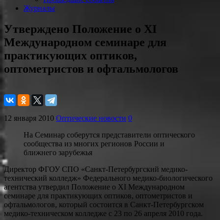
Журналы
Утверждено Положение о XI
Международном семинаре для
практикующих оптиков,
оптометристов и офтальмологов
12 января 2010
Оптические новости
0
На Семинар соберутся представители оптического
сообщества из многих регионов России и
ближнего зарубежья
Директор ФГОУ СПО «Санкт-Петербургский медико-
технический колледж» Федерального медико-биологического
агентства утвердил Положение о XI Международном
семинаре для практикующих оптиков, оптометристов и
офтальмологов, который состоится в Санкт-Петербургском
медико-техническом колледже с 23 по 26 апреля 2010 года.