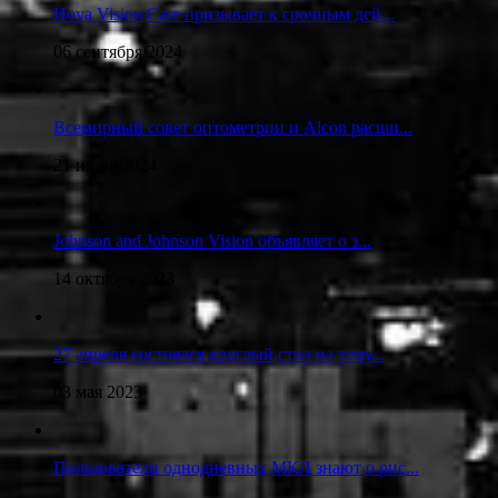
Hoya Vision Care призывает к срочным дей...
06 сентября 2024
Всемирный совет оптометрии и Alcon расши...
21 июня 2024
Johnson and Johnson Vision объявляет о з...
14 октября 2023
27 апреля состоялся круглый стол на тему...
03 мая 2023
Пользователи однодневных МКЛ знают о рис...