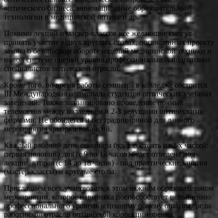
оптического бизнеса, инновационные образовательные
технологии в медицинской оптике и др.
Помимо лекций и мастер-классов все желающие смогут
принять участие в двух круглых столах, посвященных проекту
закона о безопасном обороте изделий медицинской техники и
новой системе оценки уровня профессиональной подготовки
специалистов оптической отрасли.
Кроме того, во время работы семинара в колледже состоится
III Международная олимпиада студентов оптических учебных
заведений. Также запланировано проведение прямых
телемостов между колледжем и 2-3 ведущими оптическими
фирмами. Не обойдется и без традиционной для данного
мероприятия ярмарки вакансий.
Каждый рабочий день семинара будет состоять из 2-х частей:
первая половина дня (с 9 до 13 часов) будет отведена под
лекции, вторая (с 14 до 18 часов) - под практические занятия
(мастер-классы) и круглые столы.
Приглашаем всех участвовать в этом важном образовательном
мероприятии, которое наверняка поспособствует повышению
профессионального уровень и ценному обмену опытом среди
работников отрасли оптической коррекции зрения.