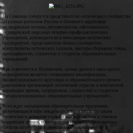
На Семинар соберутся представители оптического сообщества
из разных регионов России и ближнего зарубежья:
медицинские оптики, оптометристы, офтальмологи,
медицинский персонал лечебно-профилактических
учреждений, руководители и менеджеры оптических
предприятий, представители бизнес-сообщества,
консультанты оптических салонов, мастера-сборщики очков,
преподаватели, слушатели и студенты образовательных
учреждений.
Как отмечается в Положении, целью данного ежегодного
мероприятия является «повышение квалификации,
профессионального кругозора и образовательного уровня
работников организаций оптической отрасли и контактной
коррекции зрения, сотрудников, слушателей и студентов
специализированных образовательных учреждений».
Всех ждет насыщенная образовательная программа,
включающая в себя лекции и мастер-классы по таким
сегментам и аспектам отрасли как контактная и очковая
коррекции зрения, изготовление и подбор современных
средств оптической коррекции зрения, маркетинг в
оптических салонах, юридическое сопровождение