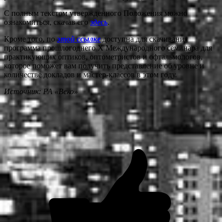
С полным текстом утвержденного Положения можно
ознакомиться, скачав его
здесь
.
Кроме того, по
этой ссылке
доступна для скачивания
программа прошлогоднего X Международного семинара для
практикующих оптиков, оптометристов и офтальмологов,
которое поможет вам получить представление об уровне и
количестве докладов и мастер-классов в этом году.
Источник: РА «Веко»