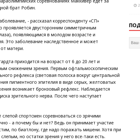
 параолимпийских соревнованиях Маккивер едет за
2
ной брат Робин.
аболевание, - рассказал корреспонденту «СП»
ПОД
но проявляется двусторонним симметричным
лаза), появляющимся в молодом возрасте и
ия. Это заболевание наследственное и может
 от матери.
рдта приходится на возраст от 6 до 20 лет и
ным снижением зрения. Первым офтальмоскопическим
ьного рефлекса (световая полоска вокруг центральной
ения пигментного эпителия в виде серых, желтоватых
жения возникает бронзовый рефлекс. Наблюдается
иска зрительного нерва. После чего наступает
т слепой спортсмен соревноваться со зрячими
но - а почему бы и нет? Ведь он принимает участие
устим, по биатлону, где надо поражать мишени. Хотя при
слепым, но остатки зрения у него все-таки есть.