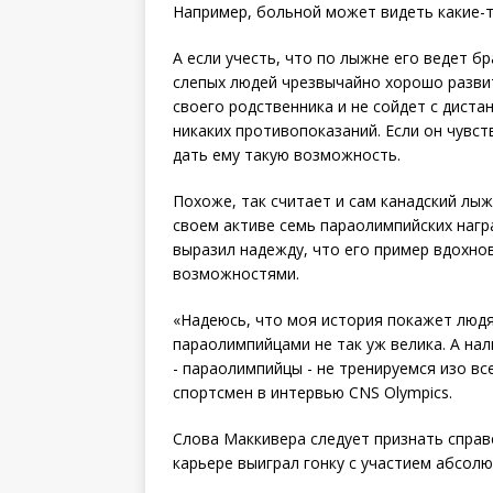
Например, больной может видеть какие-то
А если учесть, что по лыжне его ведет б
слепых людей чрезвычайно хорошо развит 
своего родственника и не сойдет с диста
никаких противопоказаний. Если он чувст
дать ему такую возможность.
Похоже, так считает и сам канадский лы
своем активе семь параолимпийских награ
выразил надежду, что его пример вдохно
возможностями.
«Надеюсь, что моя история покажет люд
параолимпийцами не так уж велика. А нал
- параолимпийцы - не тренируемся изо все
спортсмен в интервью CNS Olympics.
Слова Маккивера следует признать спра
карьере выиграл гонку с участием абсол