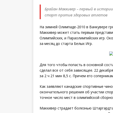
Брайан Маккивер – первый в истори
старт против здоровых атлетов
На зимней Олимпаде-2010 в Ванкувере гр
Маккивер может стать первым представит
Олимпийских, и Параолимпийских игр. Ок
за месяц до старта Белых Игр.
Для того чтобы попасть в основной сос
сделал все от себя зависящее. 22 декабр
за 2 ч 21 мин 8,5 с. Причем его соперник
Как заявляют канадские спортивные чино
окончательного решения об участии спорт
точное число мест в олимпийской сборн
Маккивер страдает болезнью Штаргардта 