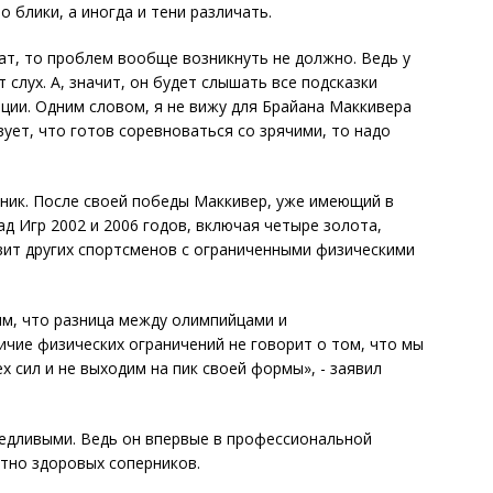
 блики, а иногда и тени различать.
рат, то проблем вообще возникнуть не должно. Ведь у
слух. А, значит, он будет слышать все подсказки
нции. Одним словом, я не вижу для Брайана Маккивера
вует, что готов соревноваться со зрячими, то надо
жник. После своей победы Маккивер, уже имеющий в
д Игр 2002 и 2006 годов, включая четыре золота,
вит других спортсменов с ограниченными физическими
ям, что разница между олимпийцами и
ичие физических ограничений не говорит о том, что мы
х сил и не выходим на пик своей формы», - заявил
ведливыми. Ведь он впервые в профессиональной
ютно здоровых соперников.