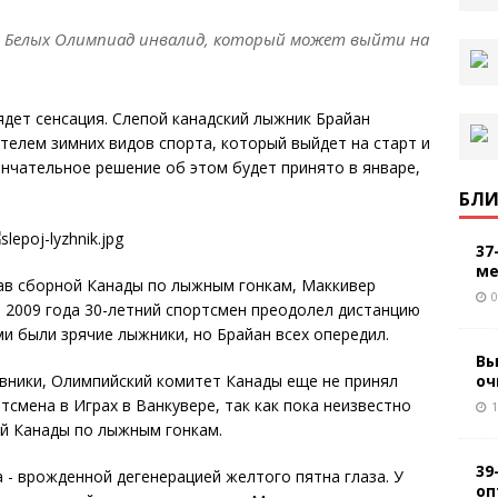
и Белых Олимпиад инвалид, который может выйти на
ядет сенсация. Слепой канадский лыжник Брайан
елем зимних видов спорта, который выйдет на старт и
ончательное решение об этом будет принято в январе,
БЛИ
37
ме
тав сборной Канады по лыжным гонкам, Маккивер
0
я 2009 года 30-летний спортсмен преодолел дистанцию
ами были зрячие лыжники, но Брайан всех опередил.
Вы
оч
вники, Олимпийский комитет Канады еще не принял
смена в Играх в Ванкувере, так как пока неизвестно
1
ой Канады по лыжным гонкам.
39
- врожденной дегенерацией желтого пятна глаза. У
оп