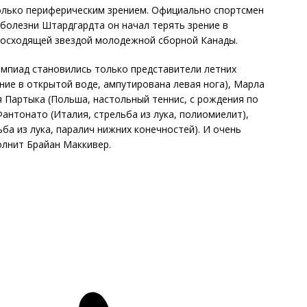
олько периферическим зрением. Официально спортсмен
 болезни Штардгардта он начал терять зрение в
 восходящей звездой молодежной сборной Канады.
импиад становились только представители летних
ние в открытой воде, ампутирована левая нога), Марла
я Партыка (Польша, настольный теннис, с рождения по
Фантонато (Италия, стрельба из лука, полиомиелит),
ба из лука, паралич нижних конечностей). И очень
олнит Брайан Маккивер.