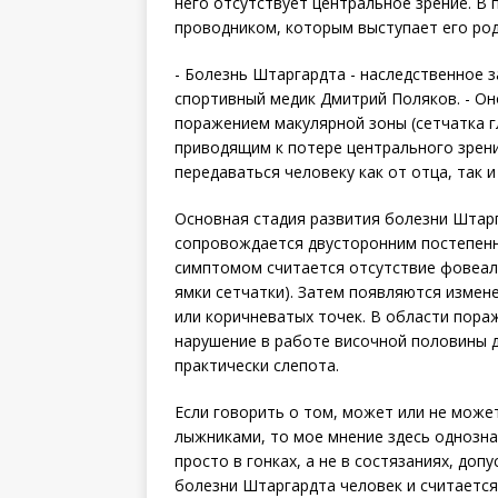
него отсутствует центральное зрение. В
проводником, которым выступает его род
- Болезнь Штаргардта - наследственное з
спортивный медик Дмитрий Поляков. - О
поражением макулярной зоны (сетчатка г
приводящим к потере центрального зрен
передаваться человеку как от отца, так и
Основная стадия развития болезни Штарга
сопровождается двусторонним постепен
симптомом считается отсутствие фовеал
ямки сетчатки). Затем появляются измен
или коричневатых точек. В области пора
нарушение в работе височной половины д
практически слепота.
Если говорить о том, может или не може
лыжниками, то мое мнение здесь однознач
просто в гонках, а не в состязаниях, доп
болезни Штаргардта человек и считается 