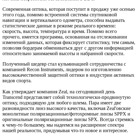
Современная оптика, которая поступит в продажу уже осенью
этого года, помимо встроенной системы спутниковой
навигации и вертикального одометра, способна выдавать
статистические данные в режиме реального времени:
скорость, высота, температура и время. Помимо всего
прочего, имеется программа, основанная на отслеживании
изменений данных, которая фиксирует статистику, тем самым,
позволяя бордерам обмениваться друг с другом информацией
относительно занимаемой высоты и набранной скорости.
Полученный шедевр стал кульминацией сотрудничества с
компанией Recon Instruments, лидером по изготовлению
высококачественной защитной оптики в индустрии активных
видов спорта.
Как утверждает компания Zeal, на сегодняшний день
Transcend представляет собой технологически-продвинутую
оптику, подходящую для любого шлема. Пара имеет две
разновидности линз высокого качества, включая Zeal'овские
монолитные поляризационные/фотохромные линзы SPPX и
оригинальные поляризационные линзы SPX. Всегда стремясь
к чему-то большему, мы надеемся на расширение спектра
нашей реальности, придумывая что-то новое и интересное.