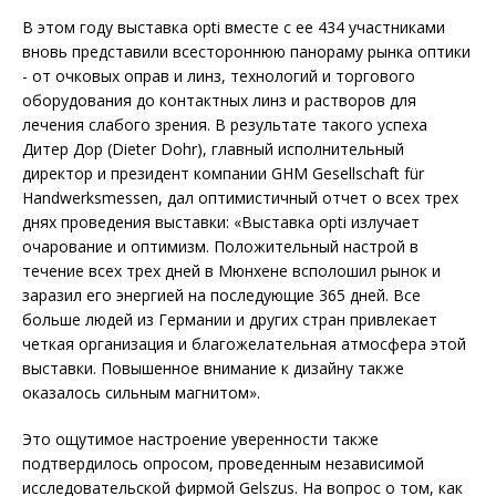
В этом году выставка opti вместе с ее 434 участниками
вновь представили всестороннюю панораму рынка оптики
- от очковых оправ и линз, технологий и торгового
оборудования до контактных линз и растворов для
лечения слабого зрения. В результате такого успеха
Дитер Дор (Dieter Dohr), главный исполнительный
директор и президент компании GHM Gesellschaft für
Handwerksmessen, дал оптимистичный отчет о всех трех
днях проведения выставки: «Выставка opti излучает
очарование и оптимизм. Положительный настрой в
течение всех трех дней в Мюнхене всполошил рынок и
заразил его энергией на последующие 365 дней. Все
больше людей из Германии и других стран привлекает
четкая организация и благожелательная атмосфера этой
выставки. Повышенное внимание к дизайну также
оказалось сильным магнитом».
Это ощутимое настроение уверенности также
подтвердилось опросом, проведенным независимой
исследовательской фирмой Gelszus. На вопрос о том, как