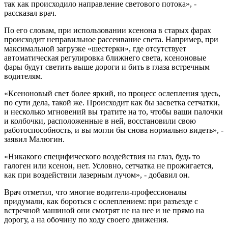
так как происходило направление светового потока», -
рассказал врач.
По его словам, при использовании ксенона в старых фарах
происходит неправильное рассеивание света. Например, при
максимальной загрузке «шестерки», где отсутствует
автоматическая регулировка ближнего света, ксеноновые
фары будут светить выше дороги и бить в глаза встречным
водителям.
«Ксеноновый свет более яркий, но процесс ослепления здесь,
по сути дела, такой же. Происходит как бы засветка сетчатки,
и несколько мгновений вы тратите на то, чтобы ваши палочки
и колбочки, расположенные в ней, восстановили свою
работоспособность, и вы могли бы снова нормально видеть», -
заявил Малюгин.
«Никакого специфического воздействия на глаз, будь то
галоген или ксенон, нет. Условно, сетчатка не прожигается,
как при воздействии лазерным лучом», - добавил он.
Врач отметил, что многие водители-профессионалы
придумали, как бороться с ослеплением: при разъезде с
встречной машиной они смотрят не на нее и не прямо на
дорогу, а на обочину по ходу своего движения.