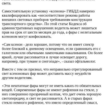
света.
Самостоятельную установку «ксенона» ГИБДД намерено
квалифицировать как «несоответствие режима работы
внешних световых приборов требованиям конструкции
транспортного средства». По этой статье Кодекса об
административных нарушениях водитель может лишиться
прав на срок от шести месяцев до года, а фары с нелегальным
ксеноном могут конфисковать.
«Сам ксенон - дело хорошее, потому что он имеет спектр
более близкий к дневному освещению, если сравнивать его с
галогеном или обычными лампочками накаливания. Он более
яркий, лучше рассеивается и лучше освещает дорогу,
например, при тумане и снегопаде», - сказал офтальмолог.
Вместе с тем он признал, что неправильно отрегулированный
свет ксеноновых фар может доставить массу неудобств
другим водителям.
«Эти нештатные фары могут не иметь каких-то обязательных
вещей. Современные фары не имеют рифления на стекле, у
них совершенно прозрачный колпак, что дает очень хорошую
светопередачу, и свет не рассеивается. А в старых фарах
стекло немного рифленое, что имело определенный смысл,