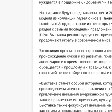
нуждается в поддержке», - добавил г-н Та
На выставке будут представлены почти 20
модели из коллекций Музея очков в Пьеве
Luxottica в Агордо, а также из некоторы
раздел с самыми последними предложения
Italy». Выставка реконструирует историче
продолжают играть в современном мире.
Экспозиция организована в хронологичес
происхождение очков и их развитие, при
аксессуаров и к преемственности творческ
обращается к прошлому и к традициям, к
гарантией непревзойденного качества и 
«Выставка станет особой историей, кото
произведениям искусства, - заключил г-н
привлечение внимания американской публ
также к различным историческим, культу
Выставка также фокусирует внимание на
захватили и продолжают захватывать цел