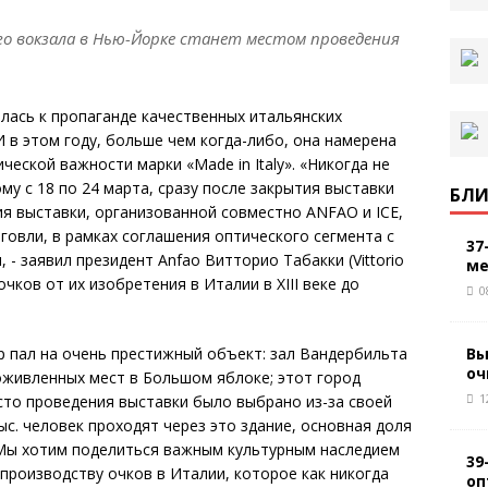
го вокзала в Нью-Йорке станет местом проведения
илась к пропаганде качественных итальянских
 в этом году, больше чем когда-либо, она намерена
ческой важности марки «Made in Italy». «Никогда не
му с 18 по 24 марта, сразу после закрытия выставки
БЛИ
я выставки, организованной совместно ANFAO и ICE,
овли, в рамках соглашения оптического сегмента с
37
- заявил президент Anfao Витторио Табакки (Vittorio
ме
очков от их изобретения в Италии в XIII веке до
0
Вы
 пал на очень престижный объект: зал Вандербильта
оч
оживленных мест в Большом яблоке; этот город
1
сто проведения выставки было выбрано из-за своей
ыс. человек проходят через это здание, основная доля
«Мы хотим поделиться важным культурным наследием
39
производству очков в Италии, которое как никогда
оп