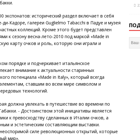
бакки.
2
0 экспонатов: исторический раздел включает в себя
-ди-Кадоре, галереи Guglielmo Tabacchi в Падуе и музея
ПОД
х частных коллекций. Кроме этого будет представлен
ми к сезону весна-лето-2010 под маркой «Made in
скую карту очков и роль, которую они играли и
ком порядке и подчеркивает итальянское
влекает внимание к актуальности старинных
ого потенциала «Made in Italy», который всегда
 элементам, ставшим во всем мире символом и
передовых технологий.
рая должна увлекать в путешествие во времени по
 Табакки. - Достоинством этой инициативы является
ики к превосходству сделанных в Италии очков, а
рным и эстетическим составляющим выставки.
 неоспоримой силе революционных открытий, которые
ый мир».