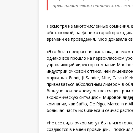
представителями оптического сект
Несмотря на многочисленные сомнения, 
обстановкой, на фоне которой проходила 
времени ее проведения, Mido доказала с
«Это была прекрасная выставка; возможн
однако все прошло на первоклассном уровн
управляющий директор компании Marchon 
индустрии очковой оптики, чей лицензио
марки, как Fendi, Jil Sander, Nike, Calvin
признаваться абсолютным лидером в обл
беллуно по-прежнему остается центром э
экономическую ситуацию». Мировой лидер
компании, как Safilo, De Rigo, Marcolin и 
б
о
льшая часть их бизнеса и сейчас распо
«Не все виды очков могут быть изготовл
создаются в нашей провинции, - пояснил 