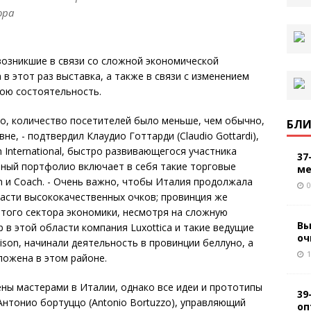
ора
возникшие в связи со сложной экономической
в этот раз выставка, а также в связи с изменением
вою состоятельность.
о, количество посетителей было меньше, чем обычно,
БЛИ
е, - подтвердил Клаудио Готтарди (Claudio Gottardi),
International, быстро развивающегося участника
37
нный портфолио включает в себя такие торговые
ме
 Klein и Coach. - Очень важно, чтобы Италия продолжала
0
асти высококачественных очков; провинция же
того сектора экономики, несмотря на сложную
Вы
 в этой области компания Luxottica и такие ведущие
оч
Allison, начинали деятельность в провинции беллуно, а
1
ложена в этом районе.
ены мастерами в Италии, однако все идеи и прототипы
39
Антонио бортуццо (Antonio Bortuzzo), управляющий
оп