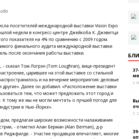
года
сла посетителей международной выставки Vision Expo
рошлой недели в конгресс-центре Джейкоба К. Джэвитца
ого показателя нa 4% по сравнению с 2009 годом.
симого финального аудита международной выставки
едель после окончания работы выставки.
БЛИ
, - сказал Том Логрэн (Tom Loughran), вице-президент
37
е настроение, царившее на этой выставке со стильной
ме
распространилось и на вечерние мероприятия: деловые
0
и другие». Далее он добавил: «Расположение выставки
ьзоваться тем, что может предложить этот город и
. К тому же мы не могли мечтать о лучшей погоде для
Вы
оч
индустрии в Нью-Йорке».
1
одом, предлагая широкие возможности налаживания
трии, - отметил Алан Берман (Alan Berman), д-р
39
в Риджфилде. - Участие продавцов впечатляет, многие
оп