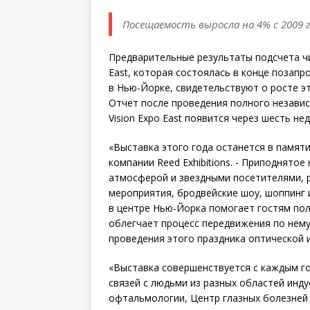
Посещаемость выросла на 4% с 2009 
Предварительные результаты подсчета чи
East, которая состоялась в конце позап
в Нью-Йорке, свидетельствуют о росте эт
Отчет после проведения полного незави
Vision Expo East появится через шесть н
«Выставка этого года останется в памяти
компании Reed Exhibitions. - Приподнято
атмосферой и звездными посетителями, 
мероприятия, бродвейские шоу, шоппинг 
в центре Нью-Йорка помогает гостям пол
облегчает процесс передвижения по нему
проведения этого праздника оптической 
«Выставка совершенствуется с каждым г
связей с людьми из разных областей индус
офтальмологии, Центр глазных болезней 