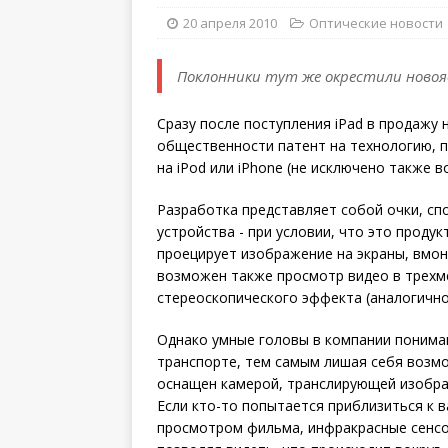
20 апреля 2010
Оптические новости
Поклонники тут же окрестили новоя
Сразу после поступления iPad в продажу
общественности патент на технологию, 
на iPod или iPhone (не исключено также в
Разработка представляет собой очки, с
устройства - при условии, что это продук
проецирует изображение на экраны, вмо
возможен также просмотр видео в трехм
стереоскопического эффекта (аналогично
Однако умные головы в компании понимаю
транспорте, тем самым лишая себя возм
оснащен камерой, транслирующей изобра
Если кто-то попытается приблизиться к в
просмотром фильма, инфракрасные сенсор