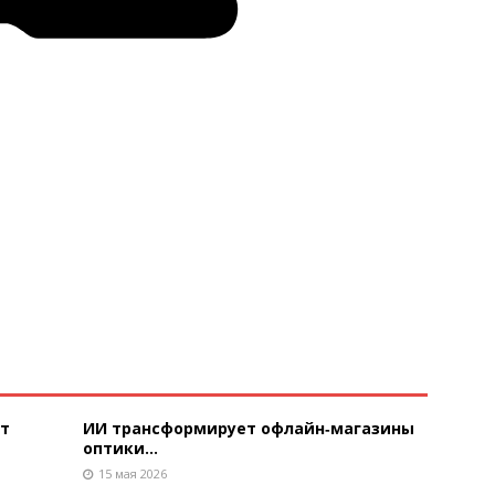
ют
ИИ трансформирует офлайн‑магазины
оптики...
15 мая 2026