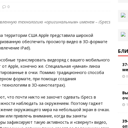
0
вленную технологию «оригинальным» именем – iSpecs
 на территории США Apple представила широкой
призванную обеспечить просмотр видео в 3D-формате
овлечение iPad).
БЛИ
пособные транслировать видеоряд с вашего мобильного
37
т от Apple, конечно же. Специальная «умная» линза
ме
нтированные в очки. Помимо традиционного способа
0
ерном формате, при помощи создания
 технологиям в 3D-кинотеатрах).
Вы
т, что почти никто не захочет одевать iSpecs в
оч
ожности наблюдать за окружением. Поэтому гаджет
1
жение окружающего мира на небольшой экран в очках.
ам или привлечь внимание, когда вы заняты
39
ы зафиксируют такую активность и «свернут» видео,
оп