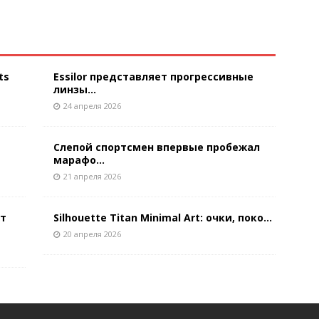
ts
Essilor представляет прогрессивные
линзы...
24 апреля 2026
Слепой спортсмен впервые пробежал
марафо...
21 апреля 2026
ют
Silhouette Titan Minimal Art: очки, поко...
20 апреля 2026