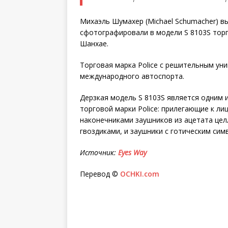
Михаэль Шумахер (Michael Schumacher) в
сфотографировали в модели S 8103S торгов
Шанхае.
Торговая марка Police с решительным ун
международного автоспорта.
Дерзкая модель S 8103S является одним 
торговой марки Police: прилегающие к ли
наконечниками заушников из ацетата це
гвоздиками, и заушники с готическим сим
Источник
:
Eyes Way
Перевод ©
OCHKI.com