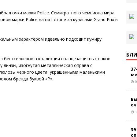
ыбрал очки марки Police. Семикратного чемпиона мира
ой марки Police на пит-стопе за кулисами Grand Prix в
икальным характером идеально подходит кумиру
БЛИ
из бестселлеров в коллекции солнцезащитных очков
цу линзы, изогнутая металлическая оправа с
37
ллюлозы черного цвета, украшенными маленькими
ме
волом бренда буквой «P».
0
Вы
оч
1
39
оп