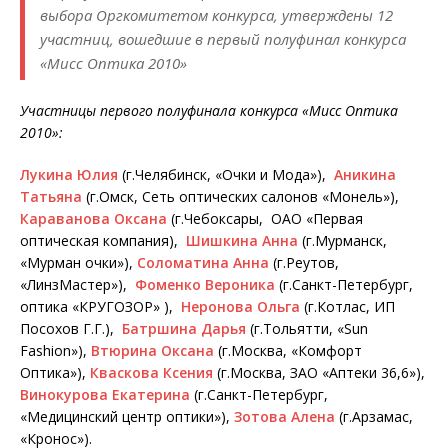
выбора Оргкомитетом конкурса, утверждены 12
участниц, вошедшие в первый полуфинал конкурса
«Мисс Оптика 2010»
Участницы первого полуфинала конкурса «Мисс Оптика
2010»:
Лукина Юлия
(г.Челябинск, «Очки и Мода»),
Аникина
Татьяна
(г.Омск, Сеть оптических салонов «Монель»),
Караванова Оксана
(г.Чебоксары, ОАО «Первая
оптическая компания),
Шишкина Анна
(г.Мурманск,
«Мурман очки»),
Соломатина Анна
(г.Реутов,
«ЛинзМастер»),
Фоменко Вероника
(г.Санкт-Петербург,
оптика «КРУГОЗОР» ),
Неронова Ольга
(г.Котлас, ИП
Посохов Г.Г.),
Батршина Дарья
(г.Тольятти, «Sun
Fashion»),
Втюрина Оксана
(г.Москва, «Комфорт
Оптика»),
Кваскова Ксения
(г.Москва, ЗАО «Аптеки 36,6»),
Винокурова Екатерина
(г.Санкт-Петербург,
«Медицинский центр оптики»),
Зотова Алена
(г.Арзамас,
«Кронос»).