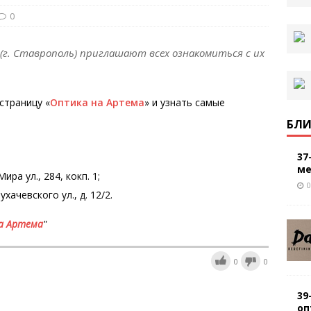
0
г. Ставрополь) приглашают всех ознакомиться с их
страницу «
Оптика на Артема
» и узнать самые
БЛИ
37
ме
ра ул., 284, кокп. 1;
0
ачевского ул., д. 12/2.
а Артема
"
0
0
39
оп