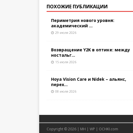
ПОХОЖИЕ ПУБЛИКАЦИИ
Периметрия нового уровня:
академический ...
29 июля 2026
Возвращение Y2K в оптике: между
ностальг...
15 июля 2026
Hoya Vision Care и Nidek – альянс,
перех...
08 июля 2026
Copyright © 2026 |
MH
|
WP
|
OCHKI.com