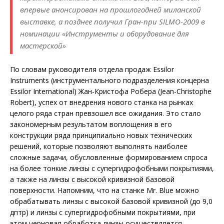
впервые анонсирован на прошлогодней миланской
выставке, а позднее получил Гран-при SILMO-2009 в
номинации «Инструменты и оборудование для
мастерской»
По словам руководителя отдела продаж Essilor
Instruments (инструментального подразделения концерна
Essilor International) Жан-Кристофа Робера (Jean-Christophe
Robert), успех от внедрения нового станка на рынках
целого ряда стран превзошел все ожидания. Это стало
закономерным результатом воплощения в его
конструкции ряда принципиально новых технических
решений, которые позволяют выполнять наиболее
сложные задачи, обусловленные формированием спроса
на более тонкие линзы с супергидрофобными покрытиями,
а также на линзы с высокой кривизной базовой
поверхности. Напомним, что на станке Mr. Blue можно
обрабатывать линзы с высокой базовой кривизной (до 9,0
дптр) и линзы с супергидрофобными покрытиями, при
этом черновая обработка линзы осуществляется