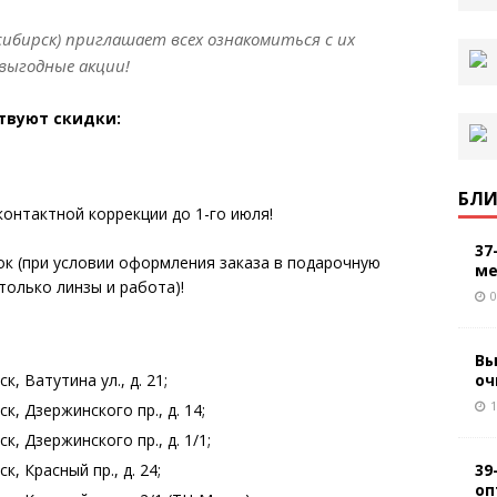
осибирск) приглашает всех ознакомиться с их
выгодные акции!
твуют скидки:
БЛИ
контактной коррекции до 1-го июля!
37
ок (при условии оформления заказа в подарочную
ме
только линзы и работа)!
0
Вы
оч
, Ватутина ул., д. 21;
1
, Дзержинского пр., д. 14;
, Дзержинского пр., д. 1/1;
39
, Красный пр., д. 24;
оп