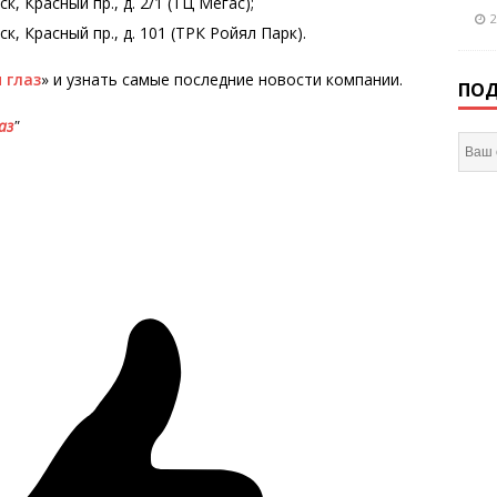
 Красный пр., д. 2/1 (ТЦ Мегас);
2
, Красный пр., д. 101 (ТРК Ройял Парк).
 глаз
» и узнать самые последние новости компании.
ПОД
аз
"