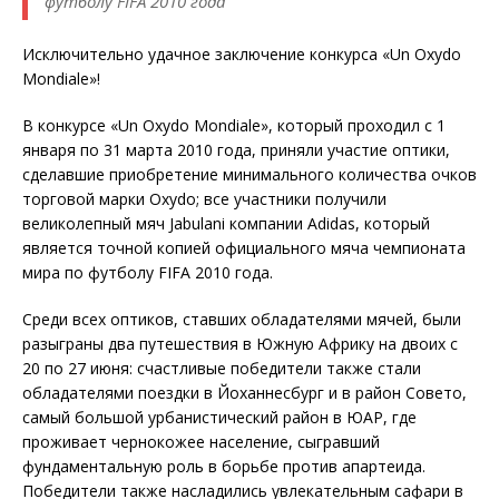
футболу FIFA 2010 года
Исключительно удачное заключение конкурса «Un Oxydo
Mondiale»!
В конкурсе «Un Oxydo Mondiale», который проходил с 1
января по 31 марта 2010 года, приняли участие оптики,
сделавшие приобретение минимального количества очков
торговой марки Oxydo; все участники получили
великолепный мяч Jabulani компании Adidas, который
является точной копией официального мяча чемпионата
мира по футболу FIFA 2010 года.
Среди всех оптиков, ставших обладателями мячей, были
разыграны два путешествия в Южную Африку на двоих с
20 по 27 июня: счастливые победители также стали
обладателями поездки в Йоханнесбург и в район Совето,
самый большой урбанистический район в ЮАР, где
проживает чернокожее население, сыгравший
фундаментальную роль в борьбе против апартеида.
Победители также насладились увлекательным сафари в