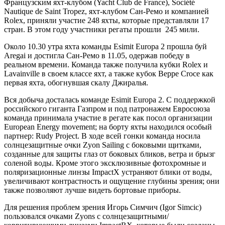
Французским яхт-клубом (Yacht Club de France), Société
Nautique de Saint Tropez, яхт-клубом Сан-Ремо и компанией
Rolex, приняли участие 248 яхты, которые представляли 17
стран. В этом году участники регаты прошли 245 мили.
Около 10.30 утра яхта команды Esimit Europa 2 прошла буй
Aregai и достигла Сан-Ремо в 11.05, одержав победу в
реальном времени. Команда также получила кубки Rolex и
Lavainville в своем классе яхт, а также кубок Beppe Croce как
первая яхта, обогнувшая скалу Джиралья.
Вся добыча досталась команде Esimit Europa 2. С поддержкой
российского гиганта Газпром и под патронажем Евросоюза
команда принимала участие в регате как посол организации
European Energy movement; на борту яхты находился особый
партнер: Rudy Project. В ходе всей гонки команда носила
солнцезащитные очки Zyon Sailing с боковыми щитками,
созданные для защиты глаз от боковых бликов, ветра и брызг
соленой воды. Кроме этого эксклюзивные фотохромные и
поляризационные линзы ImpactX устраняют блики от воды,
увеличивают контрастность и ощущение глубины зрения; они
также позволяют лучше видеть бортовые приборы.
Для решения проблем зрения Игорь Симчич (Igor Simcic)
пользовался очками Zyons с солнцезащитными/