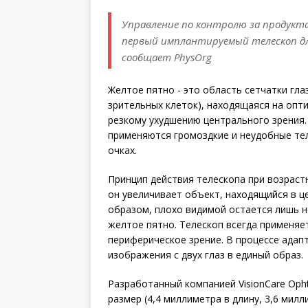
Управление по контролю за продукта
первый имплантируемый телескоп д
сообщает PhysOrg
Желтое пятно - это область сетчатки гл
зрительных клеток), находящаяся на опти
резкому ухудшению центрального зрения.
применяются громоздкие и неудобные тел
очках.
Принцип действия телескопа при возраст
он увеличивает объект, находящийся в це
образом, плохо видимой остается лишь н
желтое пятно. Телескоп всегда применяет
периферическое зрение. В процессе адап
изображения с двух глаз в единый образ.
Разработанный компанией VisionCare Opht
размер (4,4 миллиметра в длину, 3,6 мил