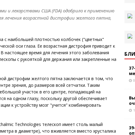
ми и лекарствами США (FDA) одобрило к применению
ля лечения возрастной дистрофии желтого пятна,
аза с наибольшей плотностью колбочек ("цветных"
ческой оси глаза. Ее возрастная дистрофия приводит к
 В настоящее время для лечения этого заболевания
БЛИ
ескопы с рукояткой для держания или закрепленные на
37
ме
ной дистрофии желтого пятна заключается в том, что
0
нтре зрения, до размеров всей сетчатки. Таким
ебольшой участок в его центре, попадающий на
Вы
ся на одном глазу, поскольку другой обеспечивает
оч
тации к устройству мозг "учится" комбинировать
1
halmic Technologies телескоп имеет столь малый
39
лиметра в диаметре), что вживляется вместо хрусталика
оп