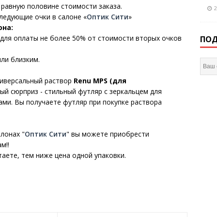
 равную половине стоимости заказа.
2
ледующие очки в салоне «
Оптик Сити
»
она:
для оплаты не более 50% от стоимости вторых очков
ПОД
ли близким.
универсальный раствор
Renu MPS (для
ный сюрприз - стильный футляр с зеркальцем для
ами. Вы получаете футляр при покупке раствора
алонах "
Оптик Сити
" вы можете приобрести
м!!
аете, тем ниже цена одной упаковки.