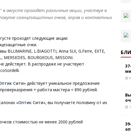
 в августе проходят различные акции, участвуя в
покупке солнцезащитных очков, оправ и контактных
вгусте проходят следующие акции:
лнцезащитные очки.
авы BLUMARINE, L.BIAGOTTI, Anna SUI, G.Ferre, EXTE,
БЛИ
L, MERSEDES, BOURGEOUS, MISSONI.
не действует. В распродаже не участвуют
37
oSordelli.
ме
0
Оптик Сити
» действует уникальное предложение
 проверказрения + работа мастера = 890 рублей.
Вы
оч
салонах «
Оптик Сити
», вы получаете половину от их
1
 очков стоимостью не менее 2000 рублей
39
оп