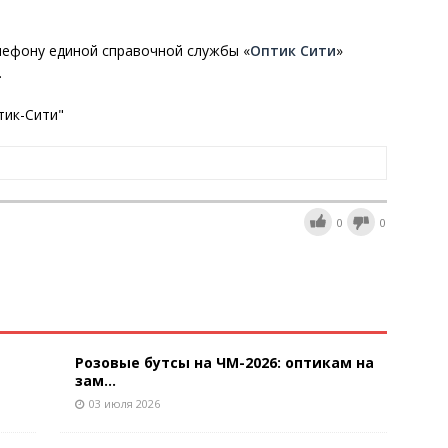
лефону единой справочной службы «
Оптик Сити
»
.
тик-Сити"
0
0
Розовые бутсы на ЧМ-2026: оптикам на
зам...
03 июля 2026