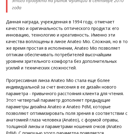
этого продукта на рынок Франции в сентябре 2010
года
Данная награда, учрежденная в 1994 году, отмечает
качество и оригинальность оптического продукта: его
инновацию, технологию и креативность. Именно эти
качества воплощены в линзе Anateo Mio. Сложная, но в то
же время простая в исполнении, Anateo Mio позволяет
оптикам обеспечивать потребителей высочайшим
уровнем зрительного комфорта без дополнительных
усилий и технических сложностей.
Прогрессивная линза Anateo Mio стала еще более
индивидуальной за счет внесения в ее дизайн нового
параметра - привычного расстояния клиента для чтения.
Этот четвертый параметр дополняет предыдущие
параметры дизайна Anateo и Anateo PdM, которые
позволяют оптимизировать поля зрения в соответствии с
анатомией глаза человека (Anateo), с формой оправы,
толщиной линзы и параметрами ношения очков (Anateo
PdM). С помощью этого параметра появляется