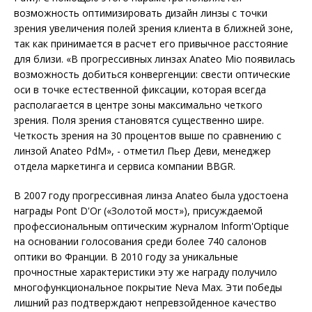
возможность оптимизировать дизайн линзы с точки
зрения увеличения полей зрения клиента в ближней зоне,
так как принимается в расчет его привычное расстояние
для близи. «В прогрессивных линзах Anateo Mio появилась
возможность добиться конвергенции: свести оптические
оси в точке естественной фиксации, которая всегда
располагается в центре зоны максимально четкого
зрения. Поля зрения становятся существенно шире.
Четкость зрения на 30 процентов выше по сравнению с
линзой Anateo PdM», - отметил Пьер Деви, менеджер
отдела маркетинга и сервиса компании BBGR.
В 2007 году прогрессивная линза Anateo была удостоена
награды Pont D'Or («Золотой мост»), присуждаемой
профессиональным оптическим журналом Inform'Optique
на основании голосования среди более 740 салонов
оптики во Франции. В 2010 году за уникальные
прочностные характеристики эту же награду получило
многофункциональное покрытие Neva Max. Эти победы
лишний раз подтверждают непревзойденное качество