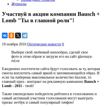
Журналы
Участвуй в акции компании Bausch +
Lomb "Ты в главной роли"!
19 ноября 2010
Оптические новости
0
Выбери свой любимый кинообраз, сделай свое
фото в этом образе и загрузи его на сайт glavnaya-
rol.ru
Ежедневно посетители сайта будут голосовать за ту, которая
смогла воплотить самый яркий и запоминающийся образ. И
если ты наберешь максимальное количество баллов, то
главный приз - контракт на рекламную кампанию
B
ausch
+
L
omb
-
2011
- твой!
Также еженедельно победитель рейтинга в голосовании и
самый активный участник голосования могут выиграть
призы: нетбук и самый популярный тачфон!