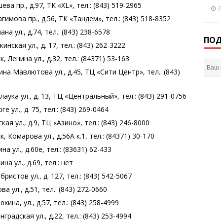
а пр., д.97, ТК «XL», тел.: (843) 519-2965
2
имова пр., д.56, ТК «Тандем», тел.: (843) 518-8352
а ул., д.74, тел.: (843) 238-6578
ПОД
ская ул., д. 17, тел.: (843) 262-3222
Ленина ул., д.32, тел.: (84371) 53-163
на Мавлютова ул., д.45, ТЦ «Сити Центр», тел.: (843)
ука ул., д. 13, ТЦ «Центральный», тел.: (843) 291-0756
 ул., д. 75, тел.: (843) 269-0464
я ул., д.9, ТЦ «Азино», тел.: (843) 246-8000
Комарова ул., д.56А к.1, тел.: (84371) 30-170
 ул., д.60е, тел.: (83631) 62-433
а ул., д.69, тел.: нет
истов ул., д. 127, тел.: (843) 542-5067
 ул., д.51, тел.: (843) 272-0660
на, ул., д.57, тел.: (843) 258-4999
радская ул., д.22, тел.: (843) 253-4994