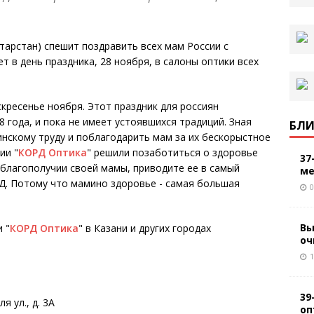
атарстан) спешит поздравить всех мам России с
 в день праздника, 28 ноября, в салоны оптики всех
кресенье ноября. Этот праздник для россиян
 года, и пока не имеет устоявшихся традиций. Зная
БЛИ
инскому труду и поблагодарить мам за их бескорыстное
ии "
КОРД Оптика
" решили позаботиться о здоровье
37
о благополучии своей мамы, приводите ее в самый
ме
Д. Потому что мамино здоровье - самая большая
0
Вы
 "
КОРД Оптика
" в Казани и других городах
оч
1
39
я ул., д. 3А
оп