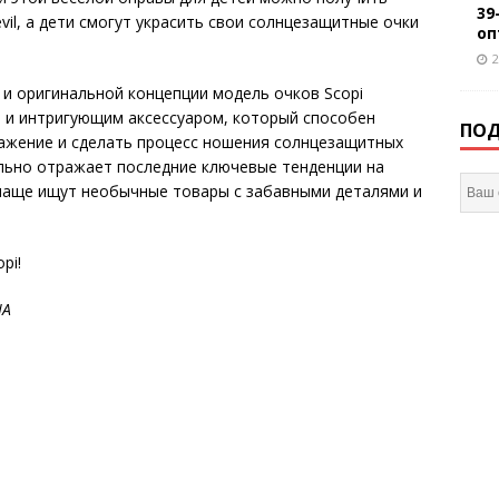
39
evil, а дети смогут украсить свои солнцезащитные очки
оп
2
и оригинальной концепции модель очков Scopi
о и интригующим аксессуаром, который способен
ПОД
ажение и сделать процесс ношения солнцезащитных
ально отражает последние ключевые тенденции на
 чаще ищут необычные товары с забавными деталями и
pi!
IA