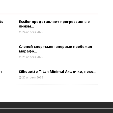
ts
Essilor представляет прогрессивные
линзы...
24 апреля 2026
Слепой спортсмен впервые пробежал
марафо...
21 апреля 2026
ют
Silhouette Titan Minimal Art: очки, поко...
20 апреля 2026