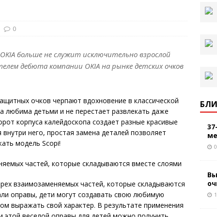
0
и OKIA больше не служит исключительно взрослой
елем дебюта компании OKIA на рынке детских очков
защитных очков черпают вдохновение в классической
БЛИ
ла любима детьми и не перестает развлекать даже
орот корпуса калейдоскопа создает разные красивые
37
 внутри него, простая замена деталей позволяет
ме
ать модель Scopi!
0
Вы
оч
з трех взаимозаменяемых частей, которые складываются
али оправы, дети могут создавать свою любимую
1
зом выражать свой характер. В результате применения
ии этой веселой оправы для детей можно получить