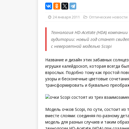
24 января 2011
Оптические новости
Технология HD-Acetate (HDA) компани
аудитории: новый год станет свидет
с невероятной моделью Scopi
Название и дизайн этих забавных солнце
игрушке калейдоскоп, которая всегда бы
взрослых. Подобно тому как простой пов
узоры и бесконечные цветовые сочетания
трансформировать и буквально преображ
Модель очков Scopi, по сути, состоит и
вместе слоями: соединяя по-разному дет
модель для разных случаев и таким обра
технологии HD-Acetate (HDA) при создан