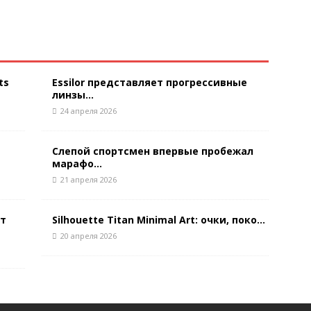
ts
Essilor представляет прогрессивные
линзы...
24 апреля 2026
Слепой спортсмен впервые пробежал
марафо...
21 апреля 2026
ют
Silhouette Titan Minimal Art: очки, поко...
20 апреля 2026