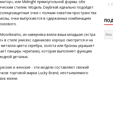
виатор», или Midnight прямоугольной формы: обе
2
ческим стилем. Модель Daybreak идеально подойдет
 солнцезащитные очки с полным охватом пространства
смолы, очки выпускаются в сдержанных комбинациях
ПОД
онзового.
 Moonbeams, их наверняка взяла ваша младшая сестра
р» в стиле унисекс одинаково хорошо смотрится и на
з металла цвета серебра, золота или бронзы украшает
нает панцирь черепахи), которая выполняет функцию
модной деталью.
мужские и женские - эти модели составляют свежий
чков торговой марки Lucky Brand, неотъемлемого
аза жизни.