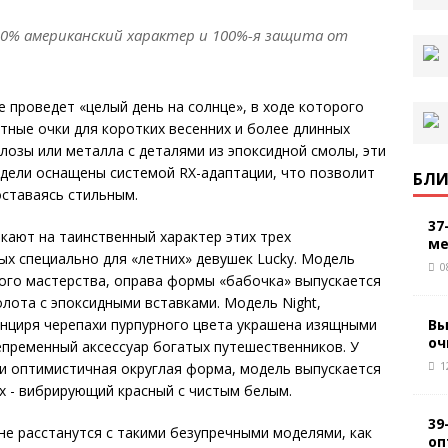
100% американский характер и 100%-я защита от
е проведет «целый день на солнце», в ходе которого
ные очки для коротких весенних и более длинных
лозы или металла с деталями из эпоксидной смолы, эти
дели оснащены системой RX-адаптации, что позволит
БЛИ
оставаясь стильным.
37
мекают на таинственный характер этих трех
ме
ых специально для «летних» девушек Lucky. Модель
0
ого мастерства, оправа формы «бабочка» выпускается
олота с эпоксидными вставками. Модель Night,
Вы
анциря черепахи пурпурного цвета украшена изящными
оч
непременный аксессуар богатых путешественников. У
1
и оптимистичная округлая форма, модель выпускается
ых - вибрирующий красный с чистым белым.
39
не расстанутся с такими безупречными моделями, как
оп