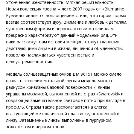
Утонченная женственность. Мягкая решительность.
Новая коллекция «весна -- лето 2007 года» от «Blumarine
Eyewear» является воплощением стиля, в котором форма
всегда соответствует духу. Внимание и любовь к деталям,
чувственным формам и первоклассным материалам
прекрасно характеризуют данный модельный ряд. Эти
очки расскажут вам истории женщин, станут главными
действующими лицами в жизни, лишенной обыденности,
позволяя наслаждаться чувственностью и
целеустремленностью.
Модель солнцезащитных очков BM 96151 можно смело
назвать экспериментальной: легкая модель-маска с
радиусом кривизны базовой поверхности 7, линзы
украшены мозаикой, выполненной из страз «Swarovski» и
создающей замечательное световое пятно при взгляде в
профиль. Стразы также располагаются на слегка
выступающей металлической пластинке, встроенной в
линзу. Затемненные линзы выполнены в пурпурном,
золотистом и черном тонах.