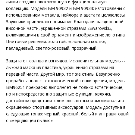
линии создают эксклюзивную и функциональную
коллекцию. Модели BM 90932 и BM 90933: изготовлены с
использованием металла, нейлора и ацетата целлюлозы.
Заушники привлекают внимание благодаря раздвоенной
височной части, украшенной стразами «Swarovski»,
включающими в свой орнамент и изображение логотипа.
Цветовые решения: золотой, «слоновая кость»,
палладиевый, светло-розовый, прозрачный.
Защита от солнца и взглядов. Исключительная модель --
лыжная маска из пластика, украшенная стразами на
передней части. Другой мир, тот же стиль. Безупречно
проработанная с технологической точки зрения, модель
BM96251 прекрасно выполняет не только эстетические,
но и непосредственно защитные функции, являясь
достойным представителем элегантных и эмоционально
окрашенных спортивных аксессуаров. Модель доступна в
следующих тонах: черный, красный, белый и антрацитовый
с «мерцающей пылью».