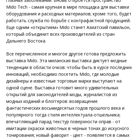
глазных заболеваний. Вновь откроется пространство
Mido Tech - самая крупная в мире площадка для выставки
оборудования и расходных материалов; кроме того, будет
работать служба по борьбе с контрафактной продукцией.
Еще одним «открытием» Mido станет Азиатский павильон,
который объединит всех производителей из стран
Дальнего Востока.
Все перечисленное и многое другое готова предложить
выставка Mido. Эта миланская выставка диктует модные
тенденции в области очков: чтобы быть в курсе последних
инноваций, необходимо посетить Mido, где молодые
дизайнеры и известные торговые марки выступают на
одной сцене. Выставка готовит много удивительных
открытий для законодателей моды, журналистов из
модных изданий и блоггеров: возвращение
фантастических восьмидесятых годов прошлого века и
популярного тогда стиля интеллектуала-отшельника;
впечатляющий парад текстур поверхности оправ - от
имитации окраски животных в черных тонах до искусного
тонирования; новый фаворит - цвет - появляется в самых