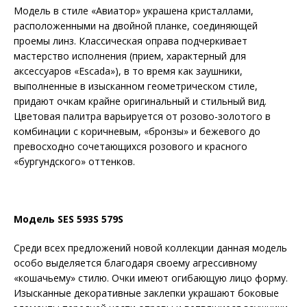
Модель в стиле «Авиатор» украшена кристаллами,
расположенными на двойной планке, соединяющей
проемы линз. Классическая оправа подчеркивает
мастерство исполнения (прием, характерный для
аксессуаров «Escada»), в то время как заушники,
выполненные в изысканном геометрическом стиле,
придают очкам крайне оригинальный и стильный вид.
Цветовая палитра варьируется от розово-золотого в
комбинации с коричневым, «бронзы» и бежевого до
превосходно сочетающихся розового и красного
«бургундского» оттенков.
Модель
SES
593
S
579
S
Среди всех предложений новой коллекции данная модель
особо выделяется благодаря своему агрессивному
«кошачьему» стилю. Очки имеют огибающую лицо форму.
Изысканные декоративные заклепки украшают боковые