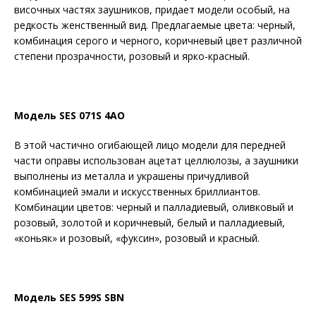
височных частях заушников, придает модели особый, на
редкость женственный вид. Предлагаемые цвета: черный,
комбинация серого и черного, коричневый цвет различной
степени прозрачности, розовый и ярко-красный.
Модель
SES
071
S
4
AO
В этой частично огибающей лицо модели для передней
части оправы использован ацетат целлюлозы, а заушники
выполнены из металла и украшены причудливой
комбинацией эмали и искусственных бриллиантов.
Комбинации цветов: черный и палладиевый, оливковый и
розовый, золотой и коричневый, белый и палладиевый,
«коньяк» и розовый, «фуксин», розовый и красный.
Модель
SES
599
S
SBN