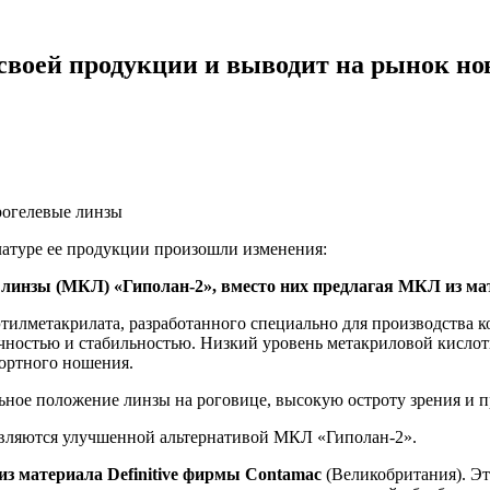
своей продукции и выводит на рынок н
дрогелевые линзы
атуре ее продукции произошли изменения:
инзы (МКЛ) «Гиполан-2», вместо них предлагая МКЛ из мате
иэтилметакрилата, разработанного специально для производства
ностью и стабильностью. Низкий уровень метакриловой кислоты
фортного ношения.
ьное положение линзы на роговице, высокую остроту зрения и п
вляются улучшенной альтернативой МКЛ «Гиполан-2».
 из материала Definitive фирмы Contamac
(Великобритания). Эт