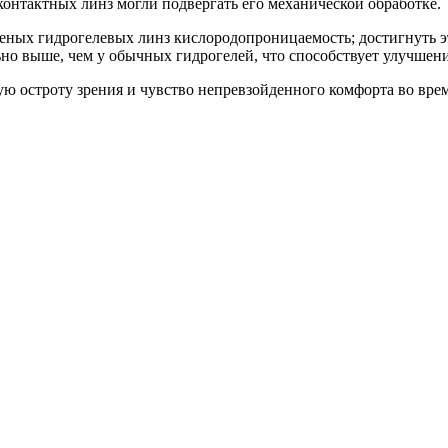
контактных линз могли подвергать его механической обработке.
ченых гидрогелевых линз кислородопроницаемость; достигнуть э
но выше, чем у обычных гидрогелей, что способствует улучшен
ую остроту зрения и чувство непревзойденного комфорта во вре