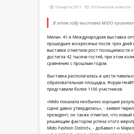
16 марта 2011
Оптические новости
В этом году выставка MIDO привлек
Милан. 41-я Международная выставка оп
прошедшее воскресенье после трех дней 
выставки отметили рост посещаемости эт
достигла 42 тысячи гостей, при этом кол
сравнению с прошлым годом.
Выставка располагалась в шести павильон
образовательная площадка
, Форум
Healt
представили более 1100 участников.
«Mido показала необычно хорошие резуль
сцене давно утвердилась», - заявил Чирилл
президент; он также отметил, что новый 
решающим фактором успеха этого меропр
Mido Fashion District», - добавил г-н Ма