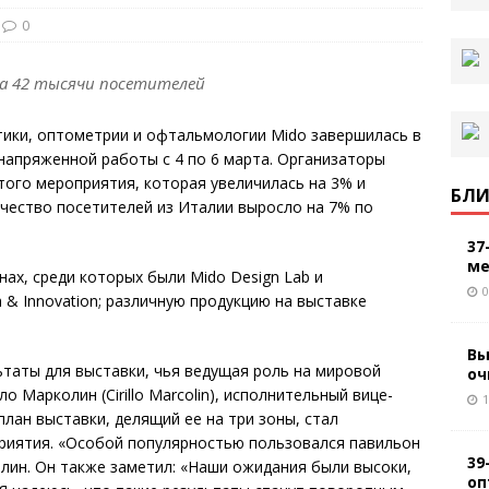
0
ла 42 тысячи посетителей
тики, оптометрии и офтальмологии Mido завершилась в
напряженной работы с 4 по 6 марта. Организаторы
ого мероприятия, которая увеличилась на 3% и
БЛИ
ичество посетителей из Италии выросло на 7% по
37
ме
ах, среди которых были Mido Design Lab и
0
h & Innovation; различную продукцию на выставке
Вы
таты для выставки, чья ведущая роль на мировой
оч
о Марколин (Cirillo Marcolin), исполнительный вице-
1
план выставки, делящий ее на три зоны, стал
иятия. «Особой популярностью пользовался павильон
39
рколин. Он также заметил: «Наши ожидания были высоки,
оп