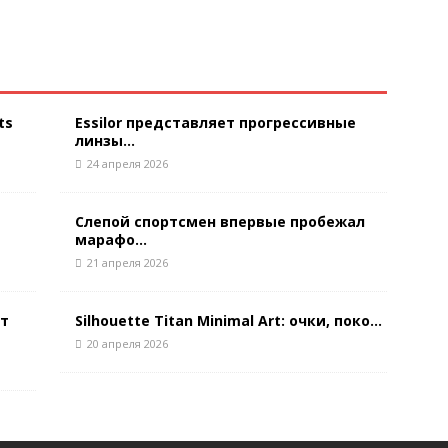
ts
Essilor представляет прогрессивные
линзы...
24 апреля 2026
Слепой спортсмен впервые пробежал
марафо...
21 апреля 2026
ют
Silhouette Titan Minimal Art: очки, поко...
20 апреля 2026