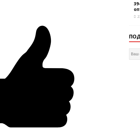
39
оп
2
ПОД