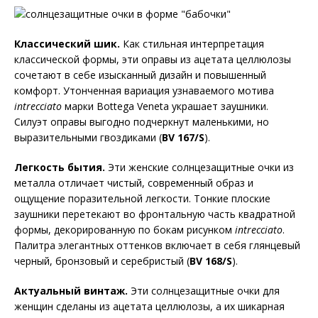
Классический шик.
Как стильная интерпретация
классической формы, эти оправы из ацетата целлюлозы
сочетают в себе изысканный дизайн и повышенный
комфорт. Утонченная вариация узнаваемого мотива
intrecciato
марки Bottega Veneta украшает заушники.
Силуэт оправы выгодно подчеркнут маленькими, но
выразительными гвоздиками (
BV
167/
S
).
Легкость бытия.
Эти женские солнцезащитные очки из
металла отличает чистый, современный образ и
ощущение поразительной легкости. Тонкие плоские
заушники перетекают во фронтальную часть квадратной
формы, декорированную по бокам рисунком
intrecciato
.
Палитра элегантных оттенков включает в себя глянцевый
черный, бронзовый и серебристый (
BV
168/
S
).
Актуальный винтаж.
Эти солнцезащитные очки для
женщин сделаны из ацетата целлюлозы, а их шикарная