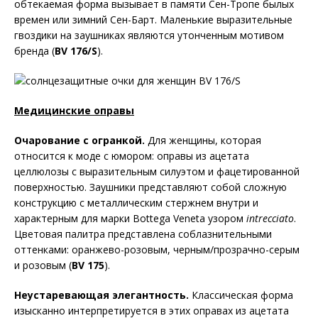
обтекаемая форма вызывает в памяти Сен-Тропе былых
времен или зимний Сен-Барт. Маленькие выразительные
гвоздики на заушниках являются утонченным мотивом
бренда (
BV
176/
S
).
Медицинские оправы
Очарование с огранкой.
Для женщины, которая
относится к моде с юмором: оправы из ацетата
целлюлозы с выразительным силуэтом и фацетированной
поверхностью. Заушники представляют собой сложную
конструкцию с металлическим стержнем внутри и
характерным для марки Bottega Veneta узором
intrecciato
.
Цветовая палитра представлена соблазнительными
оттенками: оранжево-розовым, черным/прозрачно-серым
и розовым (
BV
175
).
Неустаревающая элегантность.
Классическая форма
изысканно интерпретируется в этих оправах из ацетата