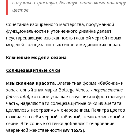
силуэты и красивую, богатую оттенками палитру
цветов
Сочетание изощренного мастерства, продуманной
функциональности и утонченного дизайна делает
неустаревающую изысканность главной чертой новых
моделей солнцезащитных очков и медицинских оправ.
Ключевые модели сезона
Солнцезащитные очки
Изысканная красота.
Элегантная форма «бабочка» и
характерный знак марки Bottega Veneta -
переплетение
(
intrecciato
)
, которое украшает заушники и фронтальную
часть, наделяют эти солнцезащитные очки из ацетата
целлюлозы неотразимым очарованием. Палитра цветов
включает в себя черный, табачный, темно-оливковый и
серый. Эти сочные оттенки добавляют очарование
уверенной женственности (
BV
165/
S
).