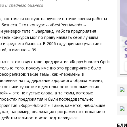
о и среднего бизнеса
а, состоялся конкурс на лучшее с точки зрения работы
бизнеса. Этот конкурс -- «BestPersAward» --
 университете г. Заарланд. Работа предприятия
итель конкурса мог по праву назвать себя лучшим
и среднего бизнеса. В 2006 году приняло участие в
ий, а именно -- 39.
ь» в этом году стало предприятие «Rupp+Hubrach Optik
тельно того, почему именно это предприятие было
есс-релизов: такие темы, как «перемены в
авленные на поддержание здорового образа жизни»,
етов» или «участие в деятельности экономических
» -- это не пустые слова, а те темы, которые
проектах предприятия и были последовательно
дприятия «Rupp+Hubrach». Такие, кажется, небольшие
, как, например, реализация программы «отвыкание от
 в действительности ясно подтверждают
БЛИ