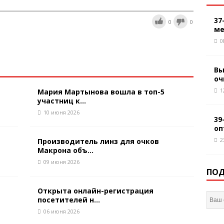
37
0
0
ме
0
Вы
оч
1
Мария Мартынова вошла в топ-5
участниц к...
10 июня 2026
39
оп
2
Производитель линз для очков
Макрона объ...
09 июня 2026
ПОД
Открыта онлайн-регистрация
посетителей н...
06 июня 2026