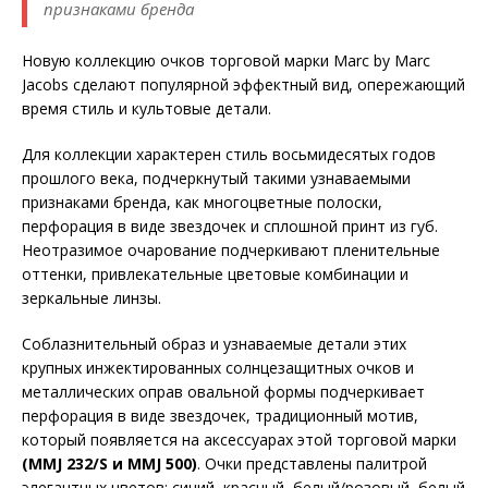
признаками бренда
Новую коллекцию очков торговой марки Marc by Marc
Jacobs сделают популярной эффектный вид, опережающий
время стиль и культовые детали.
Для коллекции характерен стиль восьмидесятых годов
прошлого века, подчеркнутый такими узнаваемыми
признаками бренда, как многоцветные полоски,
перфорация в виде звездочек и сплошной принт из губ.
Неотразимое очарование подчеркивают пленительные
оттенки, привлекательные цветовые комбинации и
зеркальные линзы.
Соблазнительный образ и узнаваемые детали этих
крупных инжектированных солнцезащитных очков и
металлических оправ овальной формы подчеркивает
перфорация в виде звездочек, традиционный мотив,
который появляется на аксессуарах этой торговой марки
(
MMJ
232/
S
и
MMJ
500)
. Очки представлены палитрой
элегантных цветов: синий, красный, белый/розовый, белый