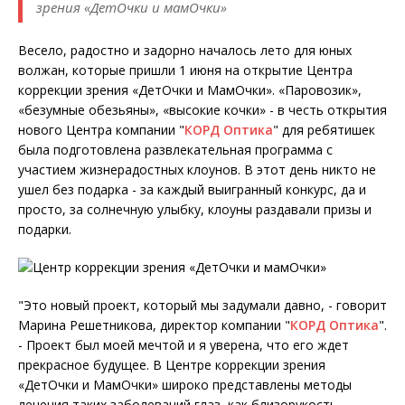
зрения «ДетОчки и мамОчки»
Весело, радостно и задорно началось лето для юных
волжан, которые пришли 1 июня на открытие Центра
коррекции зрения «ДетОчки и МамОчки». «Паровозик»,
«безумные обезьяны», «высокие кочки» - в честь открытия
нового Центра компании "
КОРД Оптика
" для ребятишек
была подготовлена развлекательная программа с
участием жизнерадостных клоунов. В этот день никто не
ушел без подарка - за каждый выигранный конкурс, да и
просто, за солнечную улыбку, клоуны раздавали призы и
подарки.
"Это новый проект, который мы задумали давно, - говорит
Марина Решетникова, директор компании "
КОРД Оптика
".
- Проект был моей мечтой и я уверена, что его ждет
прекрасное будущее. В Центре коррекции зрения
«ДетОчки и МамОчки» широко представлены методы
лечения таких заболеваний глаз, как близорукость,