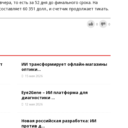
чера, то есть за 52 дня до финального срока. На
оставляет 60 351 долл., и счетчик продолжает тикать.
0
0
ют
ИИ трансформирует офлайн‑магазины
оптики...
15 мая 2026
Eye2Gene – ИИ платформа для
диагностики ...
12 мая 2026
Новая российская разработка: ИИ
против д...