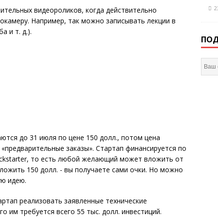
2
жительных видеороликов, когда действительно
еокамеру. Например, так можно записывать лекции в
 и т. д.).
ПОД
ются до 31 июля по цене 150 долл., потом цена
о «предварительные заказы». Стартап финансируется по
ckstarter, то есть любой желающий может вложить от
вложить 150 долл. - вы получаете сами очки. Но можно
ую идею.
артап реализовать заявленные технические
го им требуется всего 55 тыс. долл. инвестиций.