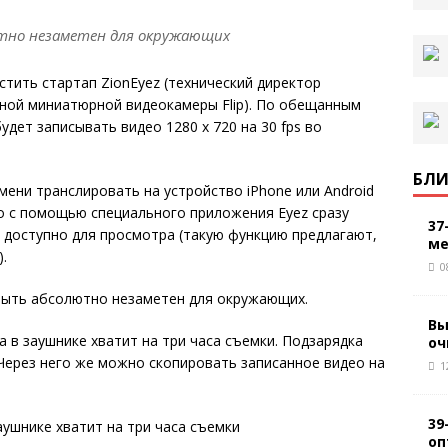
ютно незаметен для окружающих
стить стартап ZionEyez (технический директор
тной миниатюрной видеокамеры Flip). По обещанным
дет записывать видео 1280 x 720 на 30 fps во
БЛИ
мени транслировать на устройство iPhone или Android
 оно с помощью специального приложения Eyez сразу
37
я доступно для просмотра (такую функцию предлагают,
ме
.
0
Вы
 в заушнике хватит на три часа съемки. Подзарядка
оч
Через него же можно скопировать записанное видео на
1
39
оп