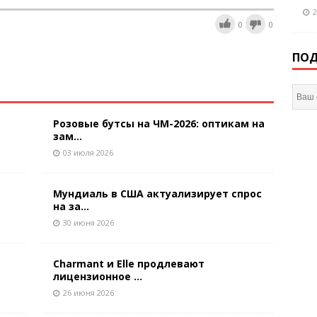
2
0
0
ПОД
Розовые бутсы на ЧМ-2026: оптикам на
зам...
03 июля 2026
Мундиаль в США актуализирует спрос
на за...
30 июня 2026
Charmant и Elle продлевают
лицензионное ...
26 июня 2026