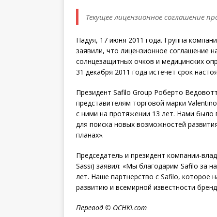
Текущее лицензионное соглашение про
Падуя, 17 июня 2011 года. Группа компани
заявили, что лицензионное соглашение н
солнцезащитных очков и медицинских опра
31 декабря 2011 года истечет срок насто
Президент Safilo Group Роберто Ведовотт
представителям торговой марки Valentin
с ними на протяжении 13 лет. Нами было
для поиска новых возможностей развития,
планах».
Председатель и президент компании-владе
Sassi) заявил: «Мы благодарим Safilo за
лет. Наше партнерство с Safilo, которое
развитию и всемирной известности бренда
Перевод
© OCHKI.com