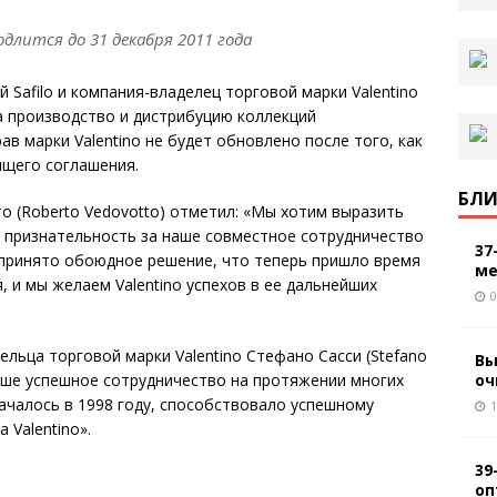
длится до 31 декабря 2011 года
й Safilo и компания-владелец торговой марки Valentino
а производство и дистрибуцию коллекций
в марки Valentino не будет обновлено после того, как
ящего соглашения.
БЛИ
о (Roberto Vedovotto) отметил: «Мы хотим выразить
o признательность за наше совместное сотрудничество
37
 принято обоюдное решение, что теперь пришло время
ме
 и мы желаем Valentino успехов в ее дальнейших
0
льца торговой марки Valentino Стефано Сасси (Stefano
Вы
оч
 наше успешное сотрудничество на протяжении многих
 началось в 1998 году, способствовало успешному
1
 Valentino».
39
оп