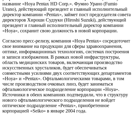
название «Hoya Pentax HD Corp.». Фумио Урано (Fumio
Urano), действующий президент и главный исполнительный
директор компании «Pentax», займет пост председателя совета
директоров Хироши Судзуки (Hiroshi Suzuki), действующий
президент и главный исполнительный директор компании
«Hoya», сохранит свою должность в новой корпорации.
Согласно пресс-релизу, компания «Hoya Pentax» сосредоточит
свое внимание на продукции для сферы здравоохранения,
оптике, информационных технологиях, системах построения
и записи изображения. В рамках новой инфраструктуры,
область медицинских товаров, включающая производство
искусственных хрусталиков, будет обеспечиваться
совместными усилиями двух соответствующих департаментов
«Hoya» и «Pentax». Офтальмологическими товарами, в том
числе производством очковых линз, будет заниматься
офтальмологическое подразделение корпорации «Hoya».
Источники в обеих компаниях подтвердили, что в структуру
нового офтальмологического подразделения не войдет
оптическое подразделение «Pentax», приобретенное
корпорацией «Seiko» в январе 2004 года.