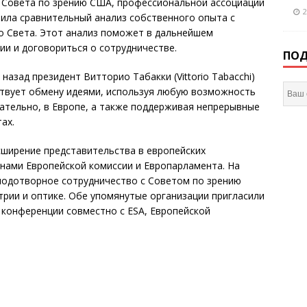
 Совета по зрению США, профессиональной ассоциации
2
ила сравнительный анализ собственного опыта с
о Света. Этот анализ поможет в дальнейшем
ии и договориться о сотрудничестве.
ПОД
азад президент Витторио Табакки (Vittorio Tabacchi)
ствует обмену идеями, используя любую возможность
вательно, в Европе, а также поддерживая непрерывные
ах.
сширение представительства в европейских
енами Европейской комиссии и Европарламента. На
лодотворное сотрудничество с Советом по зрению
рии и оптике. Обе упомянутые организации пригласили
 конференции совместно с ESA, Европейской