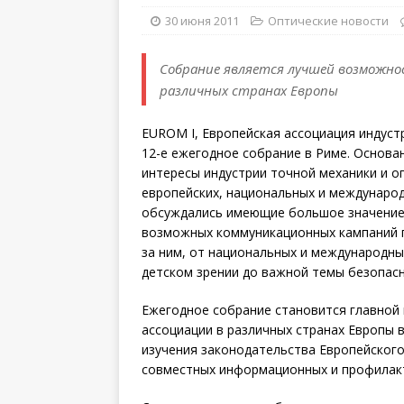
30 июня 2011
Оптические новости
Собрание является лучшей возможно
различных странах Европы
EUROM I, Европейская ассоциация индустр
12-е ежегодное собрание в Риме. Основан
интересы индустрии точной механики и оп
европейских, национальных и международ
обсуждались имеющие большое значение 
возможных коммуникационных кампаний п
за ним, от национальных и международны
детском зрении до важной темы безопас
Ежегодное собрание становится главной
ассоциации в различных странах Европы в
изучения законодательства Европейского
совместных информационных и профилакт