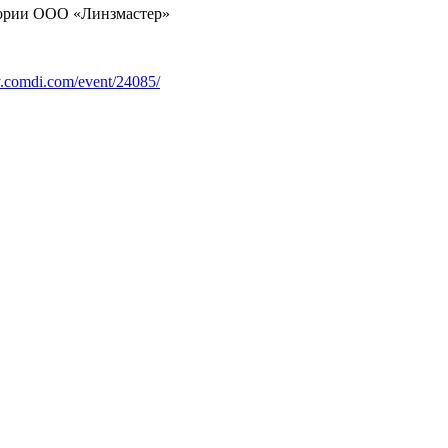
тории ООО «Линзмастер»
y.comdi.com/event/24085/