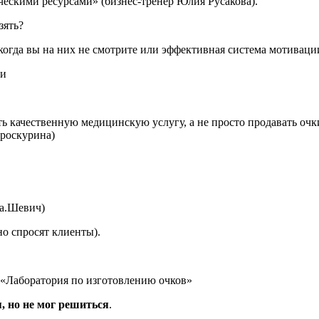
ческими ресурсами» (бизнес-тренер Юлия Русакова).
зять?
 когда вы на них не смотрите или эффективная система мотиваци
ии
ственную медицинскую услугу, а не просто продавать очки) С 
Проскурина)
на.Шевич)
но спросят клиенты).
«Лаборатория по изготовлению очков»
, но не мог решиться
.