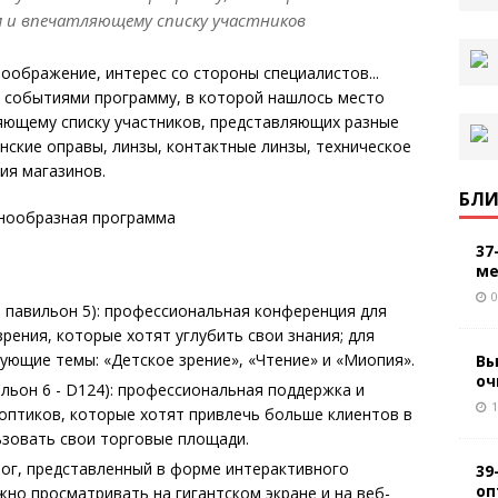
 и впечатляющему списку участников
оображение, интерес со стороны специалистов...
 событиями программу, в которой нашлось место
ющему списку участников, представляющих разные
нские оправы, линзы, контактные линзы, техническое
ия магазинов.
БЛИ
37
ме
0
 павильон 5): профессиональная конференция для
рения, которые хотят углубить свои знания; для
ующие темы: «Детское зрение», «Чтение» и «Миопия».
Вы
оч
ильон 6 - D124): профессиональная поддержка и
1
оптиков, которые хотят привлечь больше клиентов в
ьзовать свои торговые площади.
лог, представленный в форме интерактивного
39
оп
но просматривать на гигантском экране и на веб-