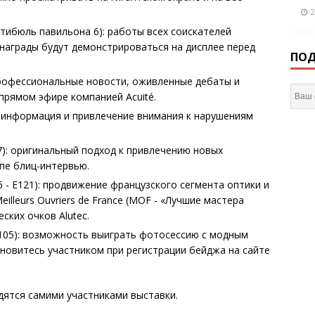
2
стибюль павильона 6): работы всех соискателей
аграды будут демонстрироваться на дисплее перед
ПОД
 профессиональные новости, оживленные дебаты и
прямом эфире компанией Acuité.
): информация и привлечение внимания к нарушениям
47): оригинальный подход к привлечению новых
пе блиц-интервью.
 6 - E121): продвижение французского сегмента оптики и
illeurs Ouvriers de France (MOF - «Лучшие мастера
ских очков Alutec.
 B105): возможность выиграть фотосессию с модным
новитесь участником при регистрации бейджа на сайте
дятся самими участниками выставки.