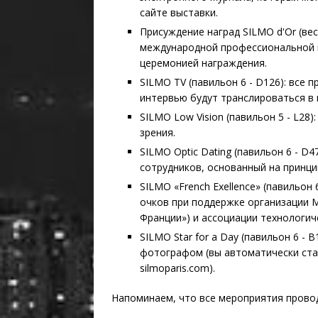
сайте выставки.
Присуждение наград SILMO d'Or (ве
международной профессиональной н
церемонией награждения.
SILMO TV (павильон 6 - D126): все
интервью будут транслироваться в 
SILMO Low Vision (павильон 5 - L28
зрения.
SILMO Optic Dating (павильон 6 - D
сотрудников, основанный на принци
SILMO «French Exellence» (павильон
очков при поддержке организации Me
Франции») и ассоциации технологиче
SILMO Star for a Day (павильон 6 -
фотографом (вы автоматически ста
silmoparis.com).
Напоминаем, что все мероприятия прово