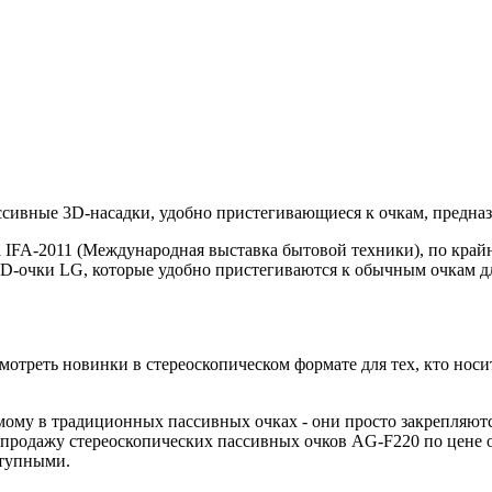
ссивные 3D-насадки, удобно пристегивающиеся к очкам, предна
IFA-2011 (Международная выставка бытовой техники), по крайней
D-очки LG, которые удобно пристегиваются к обычным очкам для
треть новинки в стереоскопическом формате для тех, кто носит
ому в традиционных пассивных очках - они просто закрепляютс
продажу стереоскопических пассивных очков AG-F220 по цене ок
ступными.