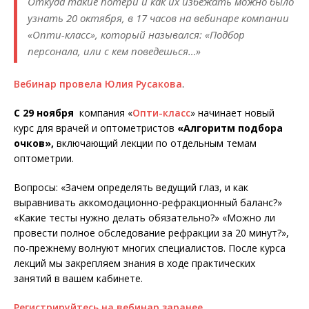
Откуда такие потери и как их избежать можно было
узнать 20 октября, в 17 часов на вебинаре компании
«Опти-класс», который назывался: «Подбор
персонала, или с кем поведешься…»
Вебинар провела Юлия Русакова
.
С 29 ноября
компания «
Опти-класс
» начинает новый
курс для врачей и оптометристов
«Алгоритм подбора
очков»,
включающий лекции по отдельным темам
оптометрии.
Вопросы: «Зачем определять ведущий глаз, и как
выравнивать аккомодационно-рефракционный баланс?»
«Какие тесты нужно делать обязательно?» «Можно ли
провести полное обследование рефракции за 20 минут?»,
по-прежнему волнуют многих специалистов. После курса
лекций мы закрепляем знания в ходе практических
занятий в вашем кабинете.
Регистрируйтесь на вебинар заранее
.