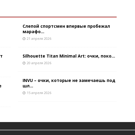
Слепой спортсмен впервые пробежал
марафо...
21 апреля 2026
ют
Silhouette Titan Minimal Art: очки, поко...
20 апреля 2026
INVU – очки, которые не замечаешь под
е
шл...
15 апреля 2026