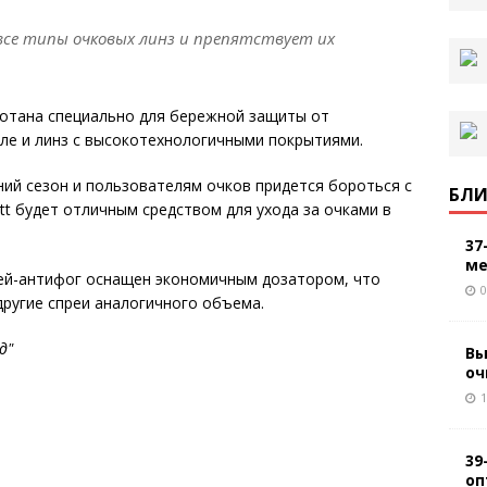
все типы очковых линз и препятствует их
ботана специально для бережной защиты от
сле и линз с высокотехнологичными покрытиями.
ий сезон и пользователям очков придется бороться с
БЛИ
tt будет отличным средством для ухода за очками в
37
ме
спрей-антифог оснащен экономичным дозатором, что
0
другие спреи аналогичного объема.
д"
Вы
оч
1
39
оп