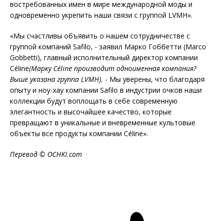
востребованных имен в мире международной моды и
одновременно укрепить наши связи с группой LVMH».
«Мы счастливы объявить о нашем сотрудничестве с
группой компаний Safilo, - заявил Марко Гоббетти (Marco
Gobbetti), главный исполнительный директор компании
Céline
(Марку
C
é
line
производит одноименная компания?
Выше указана группа
LVMH
).
- Мы уверены, что благодаря
опыту и ноу-хау компании Safilo в индустрии очков наши
коллекции будут воплощать в себе современную
элегантность и высочайшее качество, которые
превращают в уникальные и вневременные культовые
объекты все продукты компании Céline».
Перевод ©
OCHKI
.
com