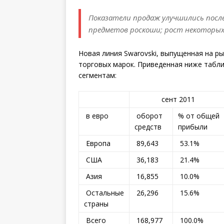
Показатели продаж улучшились после
предметов роскоши; рост некоторых 
Новая линия Swarovski, выпущенная на ры
торговых марок. Приведенная ниже табл
сегментам:
сент 2011
в евро
оборот
% от общей
средств
прибыли
Европа
89,643
53.1%
США
36,183
21.4%
Азия
16,855
10.0%
Остальные
26,296
15.6%
страны
Всего
168,977
100.0%