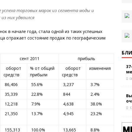
 успеха торговых марок из сегмента моды и
из них удвоился
нок в начале года, стала одной из таких успешных
ица отражает состояние продаж по географическим
БЛИ
сент 2011
прибыль
37
оборот
% от общей
оборот
изменения
ме
средств
прибыли
средств
0
86,406
55.6%
3,237
3.7%
35,339
22.8%
844
2.4%
Вы
оч
12,218
7.9%
4,638
38.0%
1
21,350
13.7%
4,945
23.2%
155,313
100.0%
13,665
8.8%