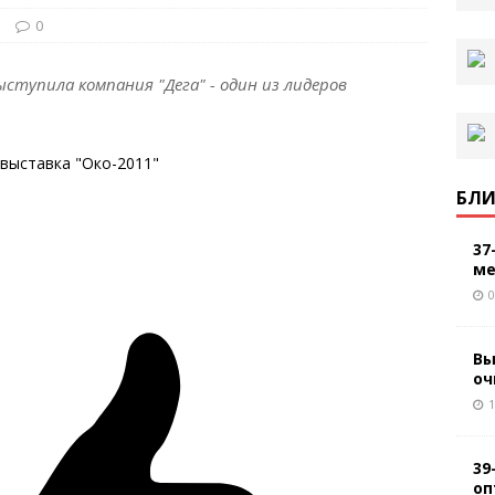
и
0
тупила компания "Дега" - один из лидеров
БЛИ
37
ме
0
Вы
оч
1
39
оп